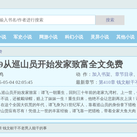
搜索
小说
军史小说
网游小说
科幻小说
灵异小说
其他小说
费
59从巡山员开始发家致富全文免费
鸣
动 作：
加入书架
、
章节目录
5-04 02:05:45
最新章节：
第410章 钱文献
：从巡山员开始发家致富：谭飞一朝重生，回到三十年前的老家九湾村。上一世
子不说，还被戴绿帽，赔上了妹妹一生！重生归来，他绝不会让悲剧再次上演！
！在这个全国大饥荒的年代，谭飞身为21世纪军人，靠着巡山员的身份拿下猎
山货应有尽有！凭借上一世的丰富经验，谭飞靠一把猎枪，带着全家大鱼大肉， 
0章 钱文献干不老男人能干的事