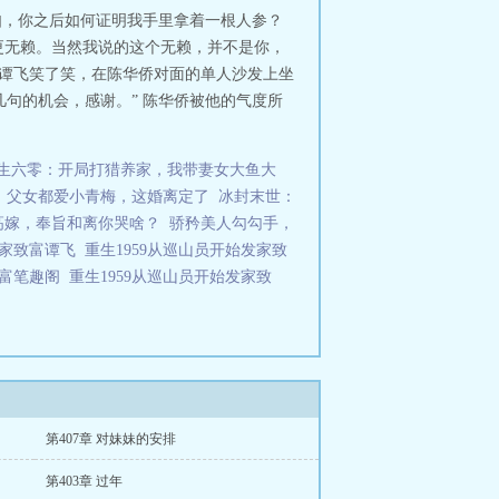
如，你之后如何证明我手里拿着一根人参？
要更无赖。当然我说的这个无赖，并不是你，
 谭飞笑了笑，在陈华侨对面的单人沙发上坐
句的机会，感谢。” 陈华侨被他的气度所
生六零：开局打猎养家，我带妻女大鱼大
父女都爱小青梅，这婚离定了
冰封末世：
高嫁，奉旨和离你哭啥？
骄矜美人勾勾手，
发家致富谭飞
重生1959从巡山员开始发家致
致富笔趣阁
重生1959从巡山员开始发家致
第407章 对妹妹的安排
第403章 过年