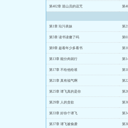
第402章 巡山员的诅咒
第4
第1章 玷污表妹
第2
第5章 读书读傻了吗
第6
第9章 趁着年少多看书
第1
第13章 能分肉就行
第1
第17章 不给他给谁
第1
第21章 真有福气啊
第2
第25章 谭飞真的是你
第2
第29章 人的贪欲
第3
第33章 好你个谭飞
第3
第37章 谭飞被偷袭
第3