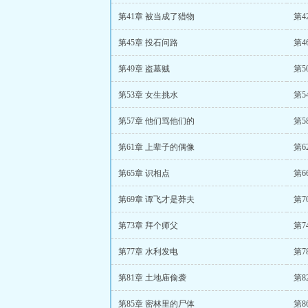
第41章 被当成了猎物
第4
第45章 投石问路
第4
第49章 盗墓贼
第5
第53章 女生挑水
第5
第57章 他们骂他们的
第5
第61章 上辈子的偶像
第6
第65章 识相点
第6
第69章 谭飞才是莽夫
第7
第73章 拜个师父
第7
第77章 水利发电
第7
第81章 土地庙偷袭
第8
第85章 密林里的尸体
第8