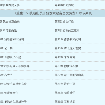
01章 我既要又要
第400章 去海城
《重生1959从巡山员开始发家致富全文免费》章节列表
章 我去当巡山员
第3章 巡山打猎
章 不可能白送
第7章 卤制的五花肉
0章 我靠你别吓我啊
第11章 你要我猝死啊
4章 记一功
第15章 谭飞这人老实
8章 哥你真了不起
第19章 未来规划
2章 我要是今天非得要呢
第23章 你爱滚不滚
6章 吕大爷
第27章 老一辈的巡山员
0章 想怎么查就怎么查
第31章 最后一页
4章 你得负责任
第35章 我跟谁学
8章 把陈吉仁骂成孙子
第39章 互相试探