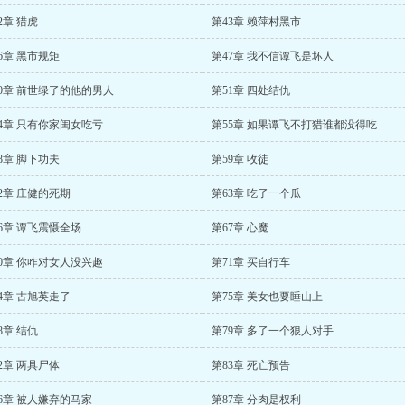
2章 猎虎
第43章 赖萍村黑市
6章 黑市规矩
第47章 我不信谭飞是坏人
0章 前世绿了的他的男人
第51章 四处结仇
4章 只有你家闺女吃亏
第55章 如果谭飞不打猎谁都没得吃
8章 脚下功夫
第59章 收徒
2章 庄健的死期
第63章 吃了一个瓜
6章 谭飞震慑全场
第67章 心魔
0章 你咋对女人没兴趣
第71章 买自行车
4章 古旭英走了
第75章 美女也要睡山上
8章 结仇
第79章 多了一个狠人对手
2章 两具尸体
第83章 死亡预告
6章 被人嫌弃的马家
第87章 分肉是权利