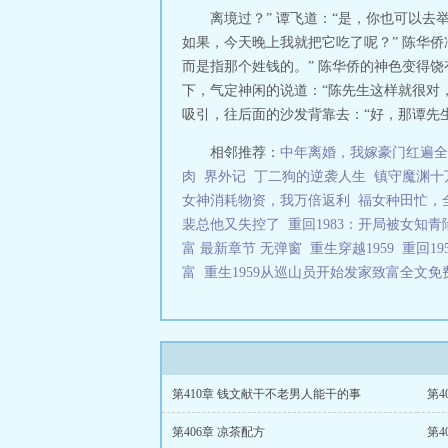
离境过？” 谭飞道：“是，你也可以
如果，今天晚上我就把它吃了呢？” 陈华侨
而是指那个姓钱的。” 陈华侨的神色变得
下，气定神闲的说道：“陈先生这样就很对
吸引，往后面的沙发背靠去：“好，那谭先生你
相邻推荐：
中年离婚，我嫁豪门红遍全
肉
界外记
丁二狗的逆袭人生
镇守魔渊十
女神消耗物资，我万倍返利
福女种田忙，
裴总他又失控了
重回1983：开局被女知
富 最新章节 无弹窗
重生穿越1959
重回19
富
重生1959从巡山员开始发家致富全文
第410章 钱文献干不老男人能干的事
第4
第406章 凉茶配方
第4