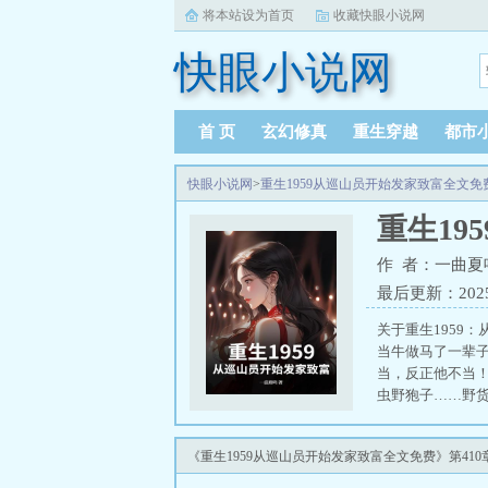
将本站设为首页
收藏快眼小说网
快眼小说网
首 页
玄幻修真
重生穿越
都市
快眼小说网
>
重生1959从巡山员开始发家致富全文免
重生19
作 者：一曲夏
最后更新：2025-0
关于重生1959
当牛做马了一辈
当，反正他不当
虫野狍子……野货
《重生1959从巡山员开始发家致富全文免费》第41