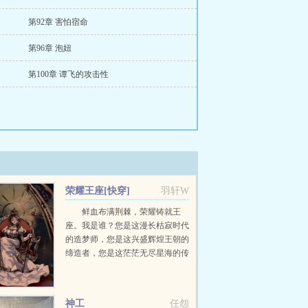
第92章 害怕宿命
第96章 泡妞
第100章 谭飞的攻击性
荣耀王座[快穿]
羽轩W
鲜血布满荆棘，荣耀铸就王
座。我是谁？您是这漫长枯寂时代
的造梦师，您是这兴盛辉煌王朝的
缔造者，您是这茫茫无尽星海的传
道人，亿亿万万的信众如是说。您
是神，是唯一，是永恒的至高无
上。我为，守夜人。洛萤...
神工
任怨