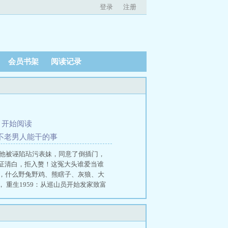
登录
注册
会员书架
阅读记录
、
开始阅读
干不老男人能干的事
，他被诬陷玷污表妹，同意了倒插门，
证清白，拒入赘！这冤大头谁爱当谁
枪，什么野兔野鸡、熊瞎子、灰狼、大
重生1959：从巡山员开始发家致富