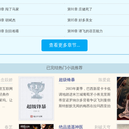
0章 闯了马家
第91章 庄健死了
4章 胡斌杰
第95章 好多美女
8章 刮目相看
第99章 谭飞的语言能力
查看更多章节...
已完结热门小说推荐
念笯娇
超级锋暴
陈爱庭
世互联网
2003年夏季，巴西新星卡卡低
经典作
调地踏进米兰城葡萄牙小将克里斯
莱坞。让
蒂亚诺罗纳尔多背着争议飞到曼彻
..
斯特默默无闻的梅西在拉玛西亚抬
头仰视着刚加盟的超级巨星罗纳尔
迪尼奥在荷兰一家默默无闻的小球
队里，有个即将惨遭淘汰的废物却
春芝
绝品逍遥神医
刺破天穹