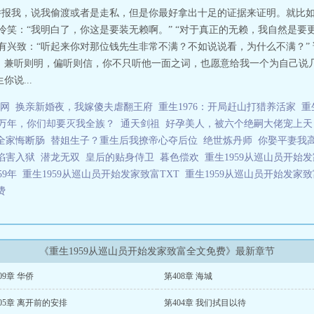
去举报我，说我偷渡或者是走私，但是你最好拿出十足的证据来证明。就比
冷笑：“我明白了，你这是要装无赖啊。” “对于真正的无赖，我自然是
饶有兴致：“听起来你对那位钱先生非常不满？不如说说看，为什么不满？”
，兼听则明，偏听则信，你不只听他一面之词，也愿意给我一个为自己说几
说...
网
换亲新婚夜，我嫁傻夫虐翻王府
重生1976：开局赶山打猎养活家
重
万年，你们却要灭我全族？
通天剑祖
好孕美人，被六个绝嗣大佬宠上天
全家悔断肠
替姐生子？重生后我撩帝心夺后位
绝世炼丹师
你娶平妻我
青陷害入狱
潜龙无双
皇后的贴身侍卫
暮色偿欢
重生1959从巡山员开始
59年
重生1959从巡山员开始发家致富TXT
重生1959从巡山员开始发家
免费
《重生1959从巡山员开始发家致富全文免费》最新章节
09章 华侨
第408章 海城
05章 离开前的安排
第404章 我们拭目以待