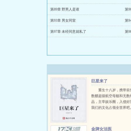
第89章 野男人是谁
第9
第93章 男女同室
第9
第97章 未经同意就私了
第9
巨星来了
重生十八岁，携带前
数艘超级航空母舰和无数
品，主宰娱乐圈，入侵好
我们的文化占领全世界吧。.
金牌女法医