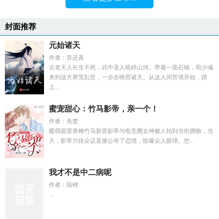
封面推荐
元始诸天
作者：弃还真
古老天人长生不死，武中圣人吼碎山河。带着一面石镜，荀少彧
来到这方莽荒乱世，一步步映照诸天。从这人间苦境开始，踏
上...
蜜宠甜心：竹马影帝，亲一个！
作者：奂楚
暖萌甜宠青梅竹马新晋影帝与电竞圈女神被人拍到当街拥吻，当
天，影帝力排众议直接公布了恋情，惊爆众人眼球。您...
我才不是中二病呢
作者：陆鲤
...