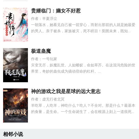
贵婿临门：嫡女不好惹
作者：半夏浮尘
一朝落水，她看见自己被一箭穿心，而射出那箭的人就是她最爱
的男人。亲子被杀，家族被灭，死不瞑目！囹圄未来，既知...
极道蛊魔
作者：一号玩家
灾变无尽，妖魔乱世。人如蝼蚁，命如草芥。在这混沌危险的世
界里，奇妙的蛊虫成为撬动宿命的杠杆。...
神的游戏之我是星球的远大意志
作者：虚无行者北冥
羊吃草，人吃羊，神吃什么？吃人？不全对。那是什么？最基本
的食量，是生命。一个生命诞生了，会在根源上刻上一道痕死...
相邻小说