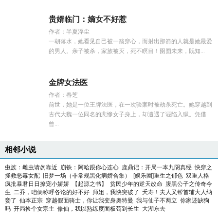
贵婿临门：嫡女不好惹
作者：半夏浮尘
一朝落水，她看见自己被一箭穿心，而射出那箭的人就是她最爱
的男人。亲子被杀，家族被灭，死不瞑目！囹圄未来，既知...
金牌女法医
作者：春芝
前世，她是一位王牌法医，在一次验案时被劫杀死亡。她穿越到
古代大魏一位同名的悲惨女子身上，却遭遇了诬陷入狱。凭借
曾...
相邻小说
虫族：雌虫请勿靠近
崩铁：阿哈跟你心连心
鹿鼎记：开局一本九阴真经
快穿之
拯救恶毒女配
旧梦一场（非常规黑化病娇合集）
[娱乐圈]重生之郁色
双重人格
疯批暴君日日撩宠小娇娇
【起源之书】
贫民少年的逆天改命
腹黑公子之传奇今
生
二乔，咱俩称呼各论的好不好
师姐，我快突破了
夭寿！夫人又帮首辅大人纳
妾了
仙本正宗
穿越假面骑士，你让我变身奥特曼
我与仙子不两立
你家还缺狗
吗
开局捡个女宗主
修仙，我以熟练度面板苟到长生
大湖东去