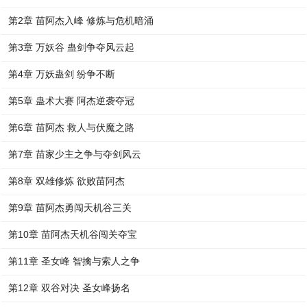
第2章 苗阿杰入峰 修炼与危机暗涌
第3章 万妖谷 蛊剑争夺风云起
第4章 万妖蛊剑 纷争不断
第5章 蛊术大赛 阿杰逆袭夺冠
第6章 苗阿杰 救人与伏魔之路
第7章 苗家少主之争与夺剑风云
第8章 双雄修炼 欲败苗阿杰
第9章 苗阿杰勇闯天机谷三关
第10章 苗阿杰天机谷闯关夺宝
第11章 圣女峰 智擒与索人之争
第12章 双谷对决 圣女峰扬名