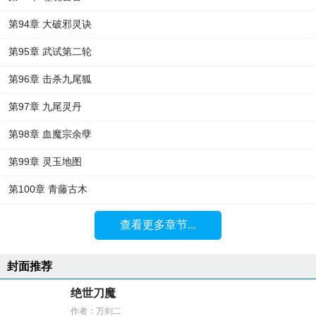
第94章 大破邪灵诀
第95章 武试第二轮
第96章 击杀九尾狐
第97章 九尾灵丹
第98章 血魔宗余孽
第99章 灵玉地图
第100章 青藤古木
查看更多章节...
封面推荐
绝世刀魔
作者：万剑二