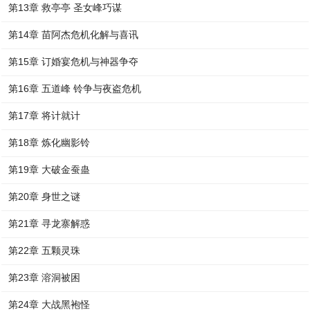
第13章 救亭亭 圣女峰巧谋
第14章 苗阿杰危机化解与喜讯
第15章 订婚宴危机与神器争夺
第16章 五道峰 铃争与夜盗危机
第17章 将计就计
第18章 炼化幽影铃
第19章 大破金蚕蛊
第20章 身世之谜
第21章 寻龙寨解惑
第22章 五颗灵珠
第23章 溶洞被困
第24章 大战黑袍怪