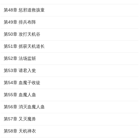
第48章 惩邪道救孩童
第49章 排兵布阵
第50章 攻打天机谷
第51章 抓获天机道长
第52章 法场监斩
第53章 请君入瓮
第54章 血魔子收徒
第55章 血魔人蛊
第56章 消灭血魔人蛊
第57章 又灭魔兽
第58章 天机禅衣