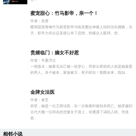
蜜宠甜心：竹马影帝，亲一个！
作者：奂楚
暖萌甜宠青梅竹马新晋影帝与电竞圈女神被人拍到当街拥吻，当
天，影帝力排众议直接公布了恋情，惊爆众人眼球。您...
贵婿临门：嫡女不好惹
作者：半夏浮尘
一朝落水，她看见自己被一箭穿心，而射出那箭的人就是她最爱
的男人。亲子被杀，家族被灭，死不瞑目！囹圄未来，既知...
金牌女法医
作者：春芝
前世，她是一位王牌法医，在一次验案时被劫杀死亡。她穿越到
古代大魏一位同名的悲惨女子身上，却遭遇了诬陷入狱。凭借
曾...
相邻小说