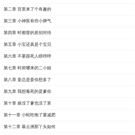
第二章 宫里来了个有趣的
第三章 小神医有些小脾气
第四章 时都督的差别对待
第五章 小宝还真是个宝贝
第六章 不要跟死人瞎哔哔
第七章 时府哪来的二小姐
第八章 妾总是妾你想多了
第九章 我想毒死的是爹你
第十章 娘没了爹也没了算
第十一章 小蛇吃饱了要减肥
第十二章 暮云洲那丫头如何