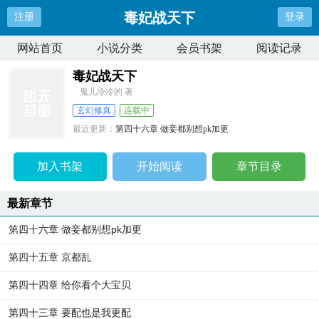
毒妃战天下
注册
登录
网站首页
小说分类
会员书架
阅读记录
毒妃战天下
鬼儿冷冷的 著
玄幻修真
连载中
最近更新：
第四十六章 做妾都别想pk加更
更新时间：
2024-06-13 05:58:31
加入书架
开始阅读
章节目录
最新章节
第四十六章 做妾都别想pk加更
第四十五章 京都乱
第四十四章 给你看个大宝贝
第四十三章 要配也是我更配