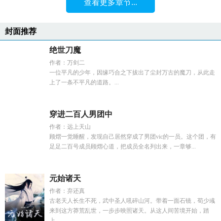
查看更多章节...
封面推荐
绝世刀魔
作者：万剑二
一位平凡的少年，因缘巧合之下拔出了尘封万古的魔刀，从此走
上了一条不平凡的道路。...
穿进二百人男团中
作者：远上天山
顾熠一觉睡醒，发现自己居然穿成了男团vic的一员。这个团，有
足足二百号成员顾熠心道，把成员全名列出来，一章够...
元始诸天
作者：弃还真
古老天人长生不死，武中圣人吼碎山河。带着一面石镜，荀少彧
来到这方莽荒乱世，一步步映照诸天。从这人间苦境开始，踏
上...