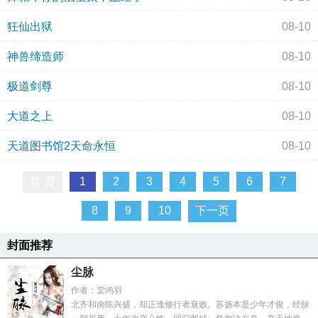
狂仙出狱
08-10
神兽缔造师
08-10
极道剑尊
08-10
大道之上
08-10
天道图书馆2天命永恒
08-10
首 页
1
2
3
4
5
6
7
8
9
10
下一页
封面推荐
尘脉
作者：棠鸿羽
北齐和南陈兴盛，却正逢修行者衰败。苏扬本是少年才俊，经脉