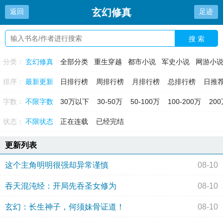
玄幻修真
返回
足迹
搜 索
分类：
玄幻修真
全部分类
重生穿越
都市小说
军史小说
网游小
排序：
最新更新
日排行榜
周排行榜
月排行榜
总排行榜
日推
字数：
不限字数
30万以下
30-50万
50-100万
100-200万
20
状态：
不限状态
正在连载
已经完结
更新列表
这个主角明明很强却异常谨慎
08-10
吞天混沌经：开局先吞圣女修为
08-10
玄幻：长生神子，何须妹骨证道！
08-10