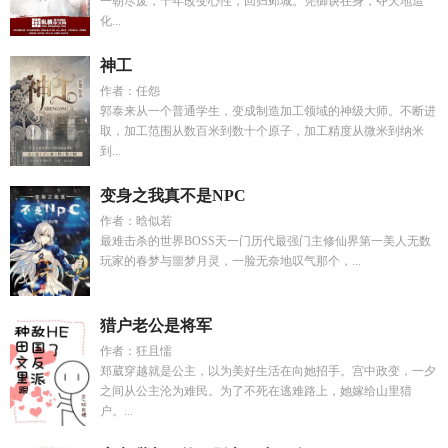
一朝尽废，十年改变心性，回归邺城。凭御诀在身，夺天地造
化...
神工
作者：任怨
郭泰来从一个普通学生，变成制造加工领域的神级大师。不断进
取，加工范围从数百米到数十个原子，加工精度从微米到纳米
到...
变身之我真不是NPC
作者：晗似若
最难击杀的世界BOSS天一门历代最强门主修仙界第一美人无数
玩家的春梦与噩梦月灵，一脸无奈地叹气那个，...
猎户老公是将军
作者：狂且懦
郑葳穿越就是公主，以为美好生活在向她招手。宫中政变，一夕
之间从公主沦为难民。为了不死在逃难路上，她嫁给山里猎
户。...