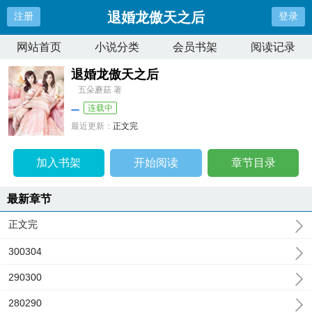
退婚龙傲天之后
注册
登录
网站首页
小说分类
会员书架
阅读记录
退婚龙傲天之后
五朵蘑菇 著
连载中
最近更新：
正文完
更新时间：
2026-07-01 19:43:02
加入书架
开始阅读
章节目录
最新章节
正文完
300304
290300
280290