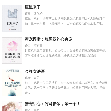
巨星来了
作者：念笯娇
重生十八岁，携带前世互联网数艘超级航空母舰和无数经典作
品，主宰娱乐圈，入侵好莱坞。让我们的文化占领全世界吧。...
蜜宠悍妻：腹黑汉的心尖宠
作者：酒有毒
计算机系元宝穿越乱世成古代大力女被爹娘卖进农家做童养媳。
寡妇抠婆婆黑心贪兄嫂懒癌大姑子腹黑汉谁要欺负我媳...
金牌女法医
作者：春芝
前世，她是一位王牌法医，在一次验案时被劫杀死亡。她穿越到
古代大魏一位同名的悲惨女子身上，却遭遇了诬陷入狱。凭借
曾...
蜜宠甜心：竹马影帝，亲一个！
作者：奂楚