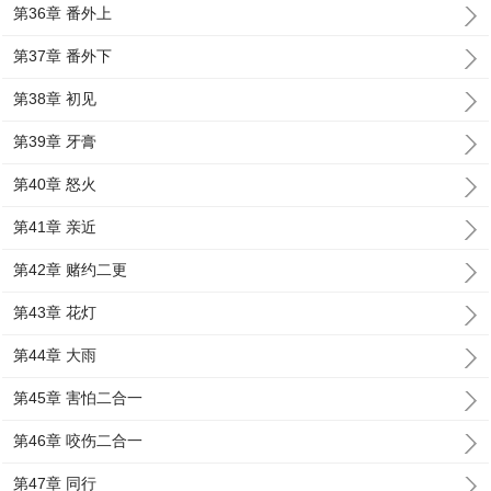
第36章 番外上
第37章 番外下
第38章 初见
第39章 牙膏
第40章 怒火
第41章 亲近
第42章 赌约二更
第43章 花灯
第44章 大雨
第45章 害怕二合一
第46章 咬伤二合一
第47章 同行