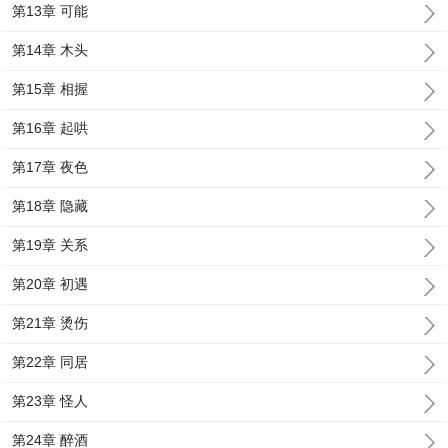
第13章 可能
第14章 木头
第15章 相握
第16章 起哄
第17章 夜色
第18章 隐藏
第19章 关系
第20章 初遇
第21章 烫伤
第22章 同居
第23章 怪人
第24章 醉酒