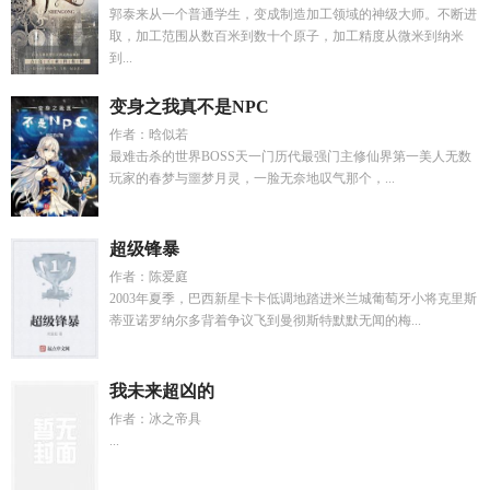
郭泰来从一个普通学生，变成制造加工领域的神级大师。不断进
取，加工范围从数百米到数十个原子，加工精度从微米到纳米
到...
变身之我真不是NPC
作者：晗似若
最难击杀的世界BOSS天一门历代最强门主修仙界第一美人无数
玩家的春梦与噩梦月灵，一脸无奈地叹气那个，...
超级锋暴
作者：陈爱庭
2003年夏季，巴西新星卡卡低调地踏进米兰城葡萄牙小将克里斯
蒂亚诺罗纳尔多背着争议飞到曼彻斯特默默无闻的梅...
我未来超凶的
作者：冰之帝具
...