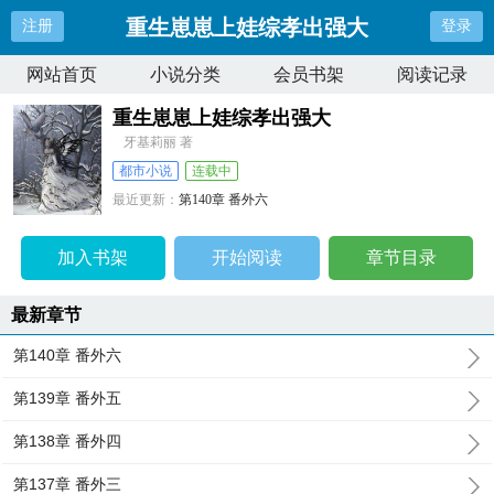
重生崽崽上娃综孝出强大
注册
登录
网站首页
小说分类
会员书架
阅读记录
重生崽崽上娃综孝出强大
牙基莉丽 著
都市小说
连载中
最近更新：
第140章 番外六
更新时间：
2025-06-11 08:59:38
加入书架
开始阅读
章节目录
最新章节
第140章 番外六
第139章 番外五
第138章 番外四
第137章 番外三