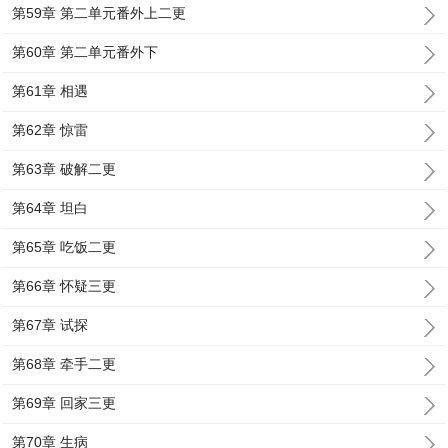
第59章 第二单元番外上二更
第60章 第二单元番外下
第61章 相遇
第62章 惊雷
第63章 破解二更
第64章 坦白
第65章 吃饭二更
第66章 怀疑三更
第67章 试探
第68章 牵手二更
第69章 回家三更
第70章 生病