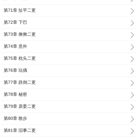
第71章 扯平二更
第72章 下巴
第73章 揪揪二更
第74章 意外
第75章 枕头二更
第76章 玩偶
第77章 跌倒二更
第78章 秘密
第79章 原委二更
第80章 散步
第81章 旧事二更