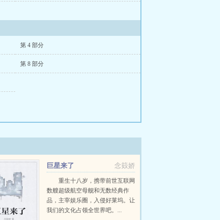
第 4 部分
第 8 部分
巨星来了
念笯娇
重生十八岁，携带前世互联网
数艘超级航空母舰和无数经典作
品，主宰娱乐圈，入侵好莱坞。让
我们的文化占领全世界吧。...