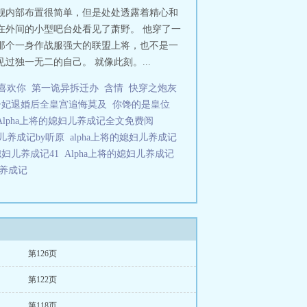
舰内部布置很简单，但是处处透露着精心和
在外间的小型吧台处看见了萧野。 他穿了一
那个一身作战服强大的联盟上将，也不是一
独一无二的自己。 就像此刻。...
喜欢你
第一诡异拆迁办
含情
快穿之炮灰
子妃退婚后全皇宫追悔莫及
你馋的是皇位
Alpha上将的媳妇儿养成记全文免费阅
妇儿养成记by听原
alpha上将的媳妇儿养成记
的媳妇儿养成记41
Alpha上将的媳妇儿养成记
儿养成记
第126页
第122页
第118页