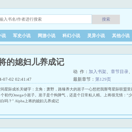
搜索
小说
军史小说
网游小说
科幻小说
灵异小说
其他小说
a上将的媳妇儿养成记
动 作：
加入书架
、
章节目录
7-02 02:41:47
最新章节：
第129页
间星际成长关键字：主角：萧野，路臻养大的崽子一心想把我掰弯星际联盟里最年
个初代Omega小崽子。崽子是个狗脾气，还是个日常粘人精。上将很无情：“
吗？” Alpha上将的媳妇儿养成记