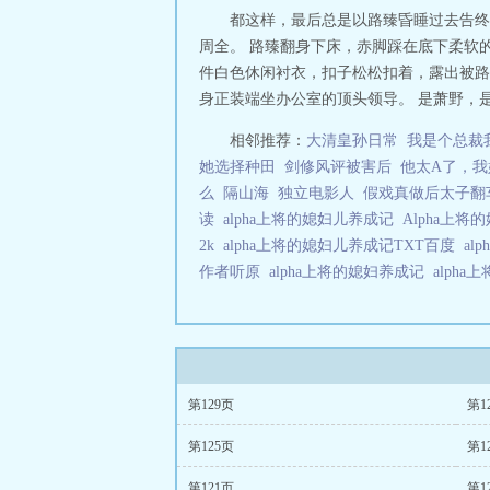
都这样，最后总是以路臻昏睡过去告终
周全。 路臻翻身下床，赤脚踩在底下柔软
件白色休闲衬衣，扣子松松扣着，露出被路
身正装端坐办公室的顶头领导。 是萧野，是
相邻推荐：
大清皇孙日常
我是个总裁
她选择种田
剑修风评被害后
他太A了，我
么
隔山海
独立电影人
假戏真做后太子翻
读
alpha上将的媳妇儿养成记
Alpha上
2k
alpha上将的媳妇儿养成记TXT百度
al
作者听原
alpha上将的媳妇养成记
alph
第129页
第1
第125页
第1
第121页
第1