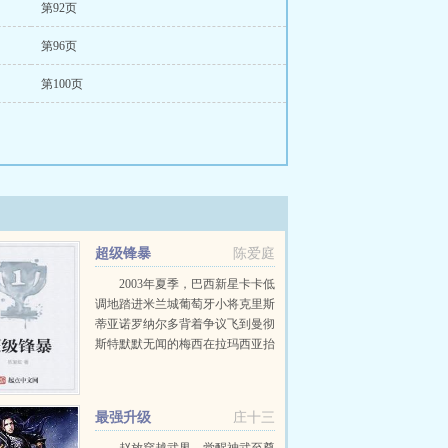
第92页
第96页
第100页
超级锋暴
陈爱庭
2003年夏季，巴西新星卡卡低
调地踏进米兰城葡萄牙小将克里斯
蒂亚诺罗纳尔多背着争议飞到曼彻
斯特默默无闻的梅西在拉玛西亚抬
头仰视着刚加盟的超级巨星罗纳尔
迪尼奥在荷兰一家默默无闻的小球
队里，有个即将惨遭淘汰的废物却
最强升级
庄十三
在憧憬着成为...