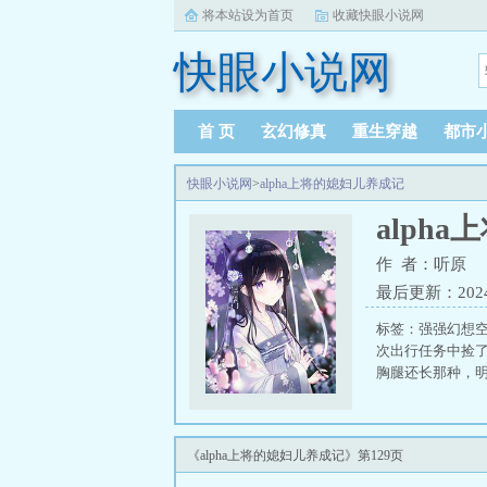
将本站设为首页
收藏快眼小说网
快眼小说网
首 页
玄幻修真
重生穿越
都市
快眼小说网
>
alpha上将的媳妇儿养成记
alph
作 者：听原
最后更新：2024-0
标签：强强幻想空
次出行任务中捡了
胸腿还长那种，明白
《alpha上将的媳妇儿养成记》第129页