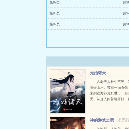
第89页
第9
第93页
第9
第97页
第9
元始诸天
古老天人长生不死，
吼碎山河。带着一面石镜
来到这方莽荒乱世，一步
天。从这人间苦境开始，
诸天之路，元始大罗诸天..
神的游戏之我
虚无
是星球的远大意志