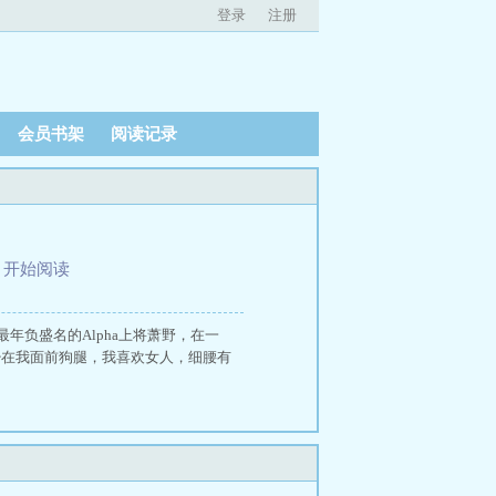
登录
注册
会员书架
阅读记录
、
开始阅读
负盛名的Alpha上将萧野，在一
少在我面前狗腿，我喜欢女人，细腰有