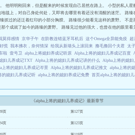
。 他明明刚回来，但是醒来的时候发现自己居然在路上。 小型的私人星
的地毯上，对自己身处何处，又即将去哪里有着还没有清醒的迷茫。 路臻
臻抓过的还泛着红印的小部分胸膛。 路臻很少能看见这样的萧野。 不是
那个成就了如今的路臻的萧野。 路臻见过他的强大，也曾在他的眼里看见过
我莫得感情
京华子午
在阶教连错蓝牙耳机后
这个Omega全异能免疫
超
好慌
我本拂衣，奈何情深
给我从新墙头上滚回来
撸毛撸回个夫君
太
车啦
壹号卫
alpha上将媳妇养成记听原
Alpha上将的媳妇儿养成记百度
将的媳妇儿养成记TXT
Alpha上将的媳妇儿养成记讲的什么
Alpha上将的媳
pha上将的媳妇儿养成记岑景
Alpha上将的媳妇儿养成记推文
alpha上将
a上将的媳妇儿养成记听
alpha上将的媳妇养成记免费
首页alpha上将的媳妇
《alpha上将的媳妇儿养成记》最新章节
28页
第127页
24页
第123页
20页
第119页