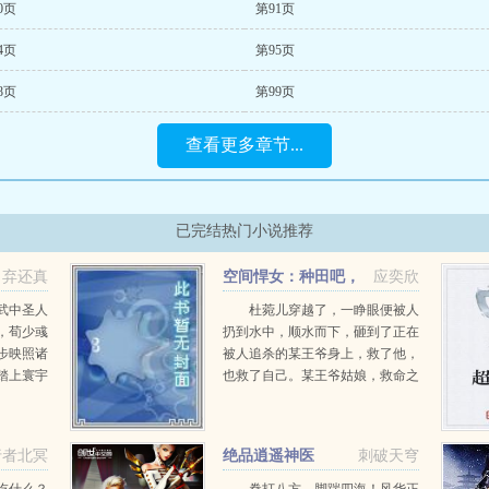
0页
第91页
4页
第95页
8页
第99页
查看更多章节...
已完结热门小说推荐
弃还真
空间悍女：种田吧，
应奕欣
王爷！
武中圣人
杜菀儿穿越了，一睁眼便被人
，荀少彧
扔到水中，顺水而下，砸到了正在
步映照诸
被人追杀的某王爷身上，救了他，
踏上寰宇
也救了自己。某王爷姑娘，救命之
.
恩，本王定当杜菀儿打断王爷？走
错剧本了吧？这是种田风！某王爷
本王也可以种田的，很会种的。杜
行者北冥
绝品逍遥神医
刺破天穹
菀儿上...