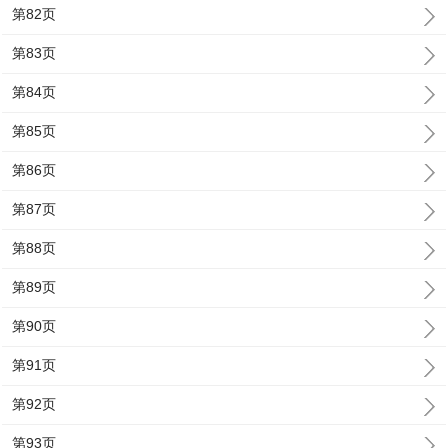
第82页
第83页
第84页
第85页
第86页
第87页
第88页
第89页
第90页
第91页
第92页
第93页