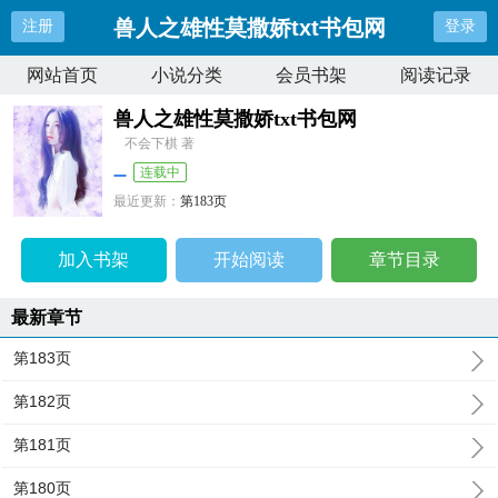
兽人之雄性莫撒娇txt书包网
注册
登录
网站首页
小说分类
会员书架
阅读记录
兽人之雄性莫撒娇txt书包网
不会下棋 著
连载中
最近更新：
第183页
更新时间：
2024-06-20 13:30:43
加入书架
开始阅读
章节目录
最新章节
第183页
第182页
第181页
第180页