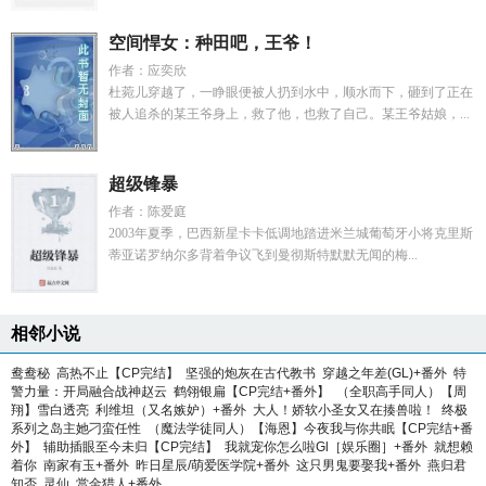
空间悍女：种田吧，王爷！
作者：应奕欣
杜菀儿穿越了，一睁眼便被人扔到水中，顺水而下，砸到了正在
被人追杀的某王爷身上，救了他，也救了自己。某王爷姑娘，...
超级锋暴
作者：陈爱庭
2003年夏季，巴西新星卡卡低调地踏进米兰城葡萄牙小将克里斯
蒂亚诺罗纳尔多背着争议飞到曼彻斯特默默无闻的梅...
相邻小说
鸯鸯秘
高热不止【CP完结】
坚强的炮灰在古代教书
穿越之年差(GL)+番外
特
警力量：开局融合战神赵云
鹤翎银扁【CP完结+番外】
（全职高手同人）【周
翔】雪白透亮
利维坦（又名嫉妒）+番外
大人！娇软小圣女又在揍兽啦！
终极
系列之岛主她刁蛮任性
（魔法学徒同人）【海恩】今夜我与你共眠【CP完结+番
外】
辅助插眼至今未归【CP完结】
我就宠你怎么啦Gl［娱乐圈］+番外
就想赖
着你
南家有玉+番外
昨日星辰/萌爱医学院+番外
这只男鬼要娶我+番外
燕归君
知否
灵仙
赏金猎人+番外