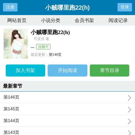
小贼哪里跑22(h)
注册
登录
网站首页
小说分类
会员书架
阅读记录
小贼哪里跑22(h)
芍灵月 著
连载中
最近更新：
第146页
更新时间：
2024-08-19 13:53:58
加入书架
开始阅读
章节目录
最新章节
第146页
第145页
第144页
第143页