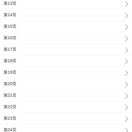
第13页
第14页
第15页
第16页
第17页
第18页
第19页
第20页
第21页
第22页
第23页
第24页