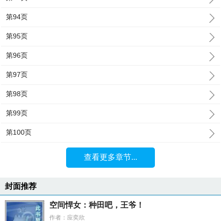
第94页
第95页
第96页
第97页
第98页
第99页
第100页
查看更多章节...
封面推荐
空间悍女：种田吧，王爷！
作者：应奕欣