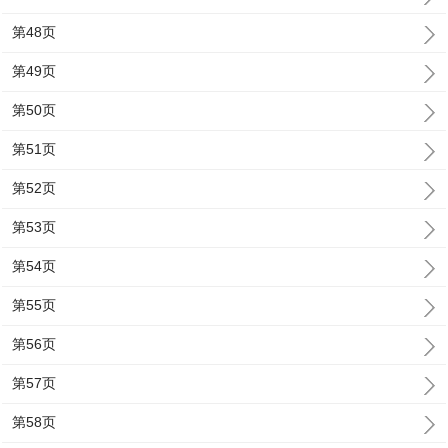
第48页
第49页
第50页
第51页
第52页
第53页
第54页
第55页
第56页
第57页
第58页