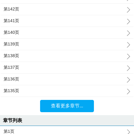
第142页
第141页
第140页
第139页
第138页
第137页
第136页
第135页
查看更多章节...
章节列表
第1页