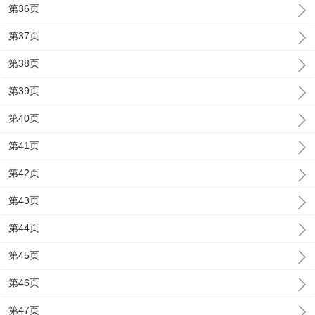
第36页
第37页
第38页
第39页
第40页
第41页
第42页
第43页
第44页
第45页
第46页
第47页