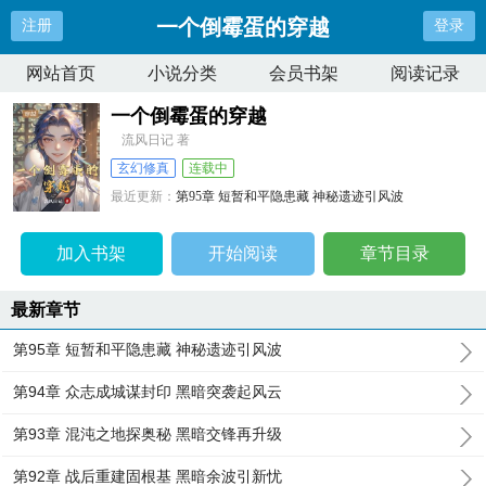
一个倒霉蛋的穿越
注册
登录
网站首页
小说分类
会员书架
阅读记录
一个倒霉蛋的穿越
流风日记 著
玄幻修真
连载中
最近更新：
第95章 短暂和平隐患藏 神秘遗迹引风波
更新时间：
2025-05-04 01:43:31
加入书架
开始阅读
章节目录
最新章节
第95章 短暂和平隐患藏 神秘遗迹引风波
第94章 众志成城谋封印 黑暗突袭起风云
第93章 混沌之地探奥秘 黑暗交锋再升级
第92章 战后重建固根基 黑暗余波引新忧