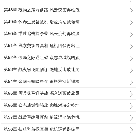
第48章 破局之策寻前路 风云突变再临危
第49章 休养生息备危机 暗流涌动藏诡谲
第50章 乘胜追击探余孽 风云变幻再临渊
第51章 线索交织寻真相 危机四伏再出征
第52章 破局之际遇阻碍 众志成城战凶顽
第53章 战火纷飞阻阴谋 绝地反击破迷局
第54章 余孽未靖隐患存 追根溯源斩祸根
第55章 厉兵秣马迎决战 深入渊薮破敌巢
第56章 众志成城御强敌 巅峰对决定乾坤
第57章 战后重建展新貌 暗流涌动隐危机
第58章 抽丝剥茧探真相 危机逼近谋破局