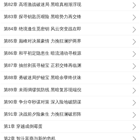
第82章 高塔激战破迷局 黑暗真相渐浮现
第83章 探寻钥匙历艰险 黑暗势力再交锋
第84章 绝境逢生觅密钥 风云突变战在即
第85章 巅峰对决展豪情 力挽狂澜护两界
第86章 和平初定隐患生 暗流涌动寻根源
第87章 抽丝剥茧寻秘宝 正邪交锋再临渊
第88章 勇破迷局护秘宝 黑暗余孽终伏诛
第89章 未雨绸缪筑防线 黑暗复苏现端倪
第90章 争分夺秒谋对策 深入险地破阴谋
第91章 决战前夕险象生 力挽狂澜破邪阵
第1章 穿越成倒霉蛋
第2章 智斗富商与新的危机