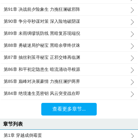
第91章 决战前夕险象生 力挽狂澜破邪阵
第90章 争分夺秒谋对策 深入险地破阴谋
第89章 未雨绸缪筑防线 黑暗复苏现端倪
第88章 勇破迷局护秘宝 黑暗余孽终伏诛
第87章 抽丝剥茧寻秘宝 正邪交锋再临渊
第86章 和平初定隐患生 暗流涌动寻根源
第85章 巅峰对决展豪情 力挽狂澜护两界
第84章 绝境逢生觅密钥 风云突变战在即
查看更多章节...
章节列表
第1章 穿越成倒霉蛋