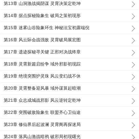
第13章 山洞激战揭阴谋 灵霄决策定乾坤
第14章 据点探秘险象生 破局之策初现形
第15章 迷雾山谷险象环生 神秘法宝初露端倪
第16章 风云际会战强敌 灵霄破局展宏图
第17章 遗迹探秘寻关键 正邪对决战终章
第18章 灵霄新篇启纷争 域外邪影初现踪
第19章 绝境突围护灵珠 风云变幻战不休
第20章 灵霄整备迎风暴 域外谋算起暗潮
第21章 众志成城战邪影 风云逆转定乾坤
第22章 突围破敌险象生 联盟齐心卫仙途
第23章 修仙界后起波澜 灵霄阁再探迷局
第24章 落凤山激战暗鸦 破邪局初现曙光