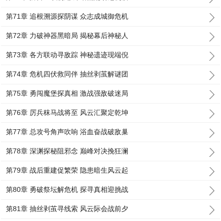
第71章 追根溯源探阴谋 众志成城御危机
第72章 力破神器黑暗局 揭秘幕后神秘人
第73章 各方联动寻敌踪 神秘遗迹现端倪
第74章 危机四伏救同伴 抽丝剥茧解谜团
第75章 勇闯魔堡探真相 激战强敌破迷局
第76章 厉兵秣马战将至 风云汇聚定乾坤
第77章 总攻号角声吹响 浴血奋战破敌巢
第78章 深渊探秘阻邪念 巅峰对决挽狂澜
第79章 战后重建促繁荣 隐患暗生风云起
第80章 勇破祭坛解危机 探寻真相迎挑战
第81章 抽丝剥茧寻线索 风云际会战前夕