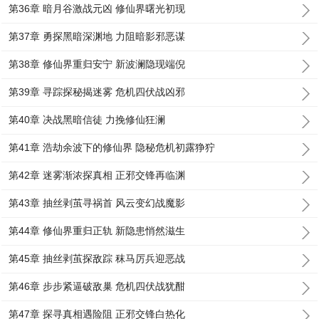
第36章 暗月谷激战元凶 修仙界曙光初现
第37章 勇探黑暗深渊地 力阻暗影邪恶谋
第38章 修仙界重归安宁 新波澜隐现端倪
第39章 寻踪探秘揭迷雾 危机四伏战凶邪
第40章 决战黑暗信徒 力挽修仙狂澜
第41章 浩劫余波下的修仙界 隐秘危机初露狰狞
第42章 迷雾渐浓探真相 正邪交锋再临渊
第43章 抽丝剥茧寻祸首 风云变幻战魔影
第44章 修仙界重归正轨 新隐患悄然滋生
第45章 抽丝剥茧探敌踪 秣马厉兵迎恶战
第46章 步步紧逼破敌巢 危机四伏战犹酣
第47章 探寻真相遇险阻 正邪交锋白热化