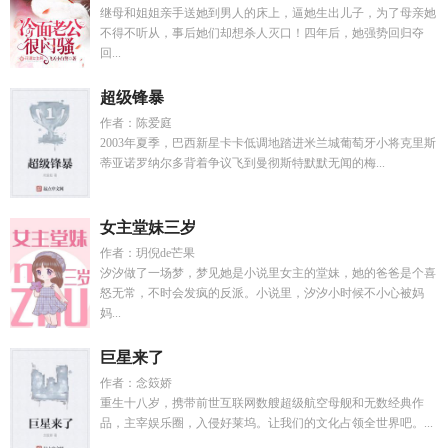
继母和姐姐亲手送她到男人的床上，逼她生出儿子，为了母亲她
不得不听从，事后她们却想杀人灭口！四年后，她强势回归夺
回...
超级锋暴
作者：陈爱庭
2003年夏季，巴西新星卡卡低调地踏进米兰城葡萄牙小将克里斯
蒂亚诺罗纳尔多背着争议飞到曼彻斯特默默无闻的梅...
女主堂妹三岁
作者：玥倪de芒果
汐汐做了一场梦，梦见她是小说里女主的堂妹，她的爸爸是个喜
怒无常，不时会发疯的反派。小说里，汐汐小时候不小心被妈
妈...
巨星来了
作者：念笯娇
重生十八岁，携带前世互联网数艘超级航空母舰和无数经典作
品，主宰娱乐圈，入侵好莱坞。让我们的文化占领全世界吧。...