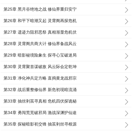
第25章 黑月谷绝地之战 修仙界重归安宁
第26章 和平下暗潮又起 灵霄阁再探危机
第27章 遗迹力阻邪恶祭 真相渐显危机伏
第28章 灵霄阁共商大计 修仙界备战风云
第29章 暗影秘境险象生 探寻心宝破迷局
第30章 灵霄聚首谋破敌 风云际会定乾坤
第31章 净化神兵定方略 直捣黄龙战邪宗
第32章 战后重整修仙界 新危初现暗流涌
第33章 抽丝剥茧寻真相 危机四伏探诡秘
第34章 勇闯荒芜破邪局 激战深渊护仙途
第35章 探秘暗影初交锋 抽茧剥丝寻根源