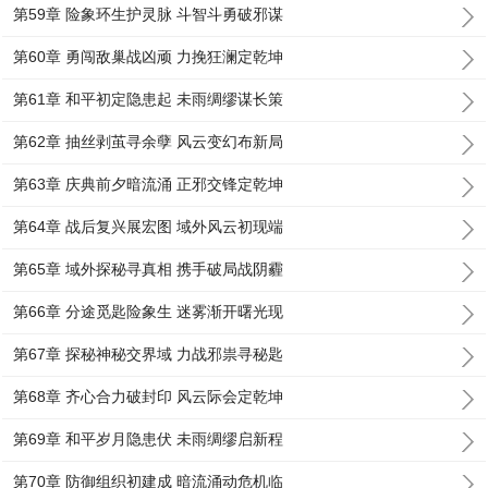
第59章 险象环生护灵脉 斗智斗勇破邪谋
第60章 勇闯敌巢战凶顽 力挽狂澜定乾坤
第61章 和平初定隐患起 未雨绸缪谋长策
第62章 抽丝剥茧寻余孽 风云变幻布新局
第63章 庆典前夕暗流涌 正邪交锋定乾坤
第64章 战后复兴展宏图 域外风云初现端
第65章 域外探秘寻真相 携手破局战阴霾
第66章 分途觅匙险象生 迷雾渐开曙光现
第67章 探秘神秘交界域 力战邪祟寻秘匙
第68章 齐心合力破封印 风云际会定乾坤
第69章 和平岁月隐患伏 未雨绸缪启新程
第70章 防御组织初建成 暗流涌动危机临