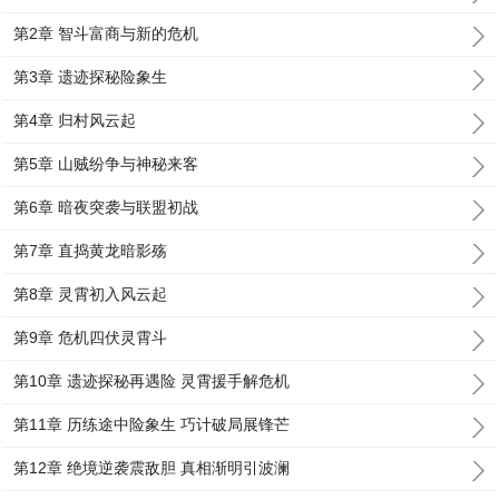
第2章 智斗富商与新的危机
第3章 遗迹探秘险象生
第4章 归村风云起
第5章 山贼纷争与神秘来客
第6章 暗夜突袭与联盟初战
第7章 直捣黄龙暗影殇
第8章 灵霄初入风云起
第9章 危机四伏灵霄斗
第10章 遗迹探秘再遇险 灵霄援手解危机
第11章 历练途中险象生 巧计破局展锋芒
第12章 绝境逆袭震敌胆 真相渐明引波澜