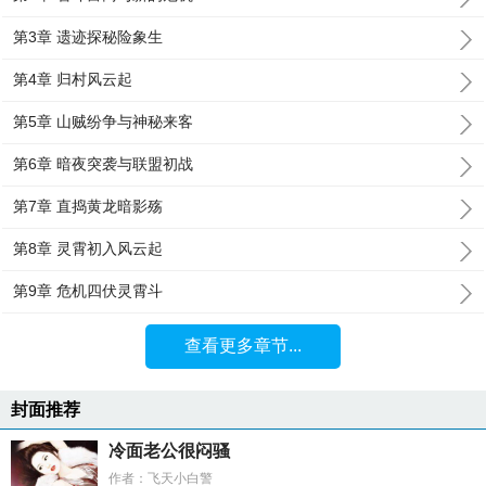
第3章 遗迹探秘险象生
第4章 归村风云起
第5章 山贼纷争与神秘来客
第6章 暗夜突袭与联盟初战
第7章 直捣黄龙暗影殇
第8章 灵霄初入风云起
第9章 危机四伏灵霄斗
查看更多章节...
封面推荐
冷面老公很闷骚
作者：飞天小白警