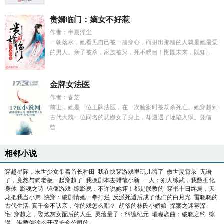
贵婿临门：嫡女不好惹
作者：半夏浮尘
一朝落水，她看见自己被一箭穿心，而射出那箭的人就是她最爱
的男人。亲子被杀，家族被灭，死不瞑目！囹圄未来，既知...
金牌女法医
作者：春芝
前世，她是一位王牌法医，在一次验案时被劫杀死亡。她穿越到
古代大魏一位同名的悲惨女子身上，却遭遇了诬陷入狱。凭借
曾...
相邻小说
穿越星际，末世少女带着首长种田
我在快穿游戏里玩儿嗨了
傲世灵霄录
无语
了，竟然与狗老板一起穿越了
我换剧本去蜡笔小新
一人：别人练武，我数据化
身体
影魂之诗
镜像游戏
综影视：不许说她坏！都是朕教的
穿书十日终焉，天
龙把我当小弟
快穿：破剧情她一拳打烂
反派死遁后成了他们的白月光
雷晓晓的
古代生活
真千金不认亲，你的戏怎么唱？
胡爷的林氏小娇娘
探案之迷雾深
宅
穿越之，娶炮灰女配后的人生
灵蕴量子：纠缠纪元
璀璨恋曲：破晓之约
综
漫，谁教你这么开保护伞公司的